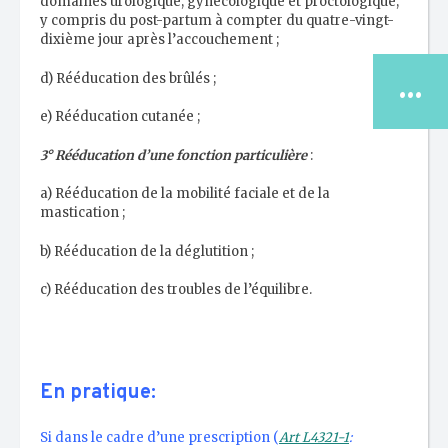
domaines urologique, gynécologique et proctologique,
y compris du post-partum à compter du quatre-vingt-
dixième jour après l’accouchement ;
...
d) Rééducation des brûlés ;
e) Rééducation cutanée ;
3° Rééducation d’une fonction particulière
:
LE CONSEIL
a) Rééducation de la mobilité faciale et de la
NATIONAL
mastication ;
b) Rééducation de la déglutition ;
TROUVER MON
CDO/CRO
c) Rééducation des troubles de l’équilibre.
ESPACE
JURIDIQUE
En pratique:
ESPACE
PUBLICATIONS
Si dans le cadre d’une prescription (
Art L4321-1
: